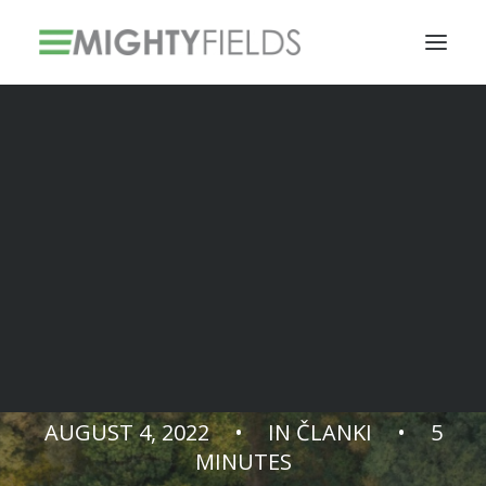
Solar PV Installations
Smart Metering Systems Installation
Vegetation Management Services
Digitalizacija z
mislijo na Zemljo
AUGUST 4, 2022
•
IN
ČLANKI
•
5
MINUTES