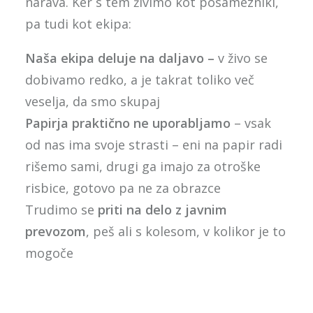
narava. Ker s tem živimo kot posamezniki,
pa tudi kot ekipa:
Naša ekipa deluje na daljavo –
v živo se
dobivamo redko, a je takrat toliko več
veselja, da smo skupaj
Papirja praktično ne uporabljamo
– vsak
od nas ima svoje strasti – eni na papir radi
rišemo sami, drugi ga imajo za otroške
risbice, gotovo pa ne za obrazce
Trudimo se
priti na delo z javnim
prevozom
, peš ali s kolesom, v kolikor je to
mogoče