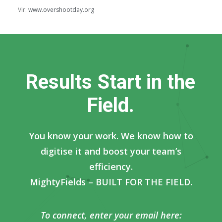
Vir:
www.overshootday.org
R
e
s
u
l
t
s
S
t
a
r
t
i
n
t
h
e
F
i
e
l
d
.
You know your work. We know how to
digitise it and boost your team’s
efficiency.
MightyFields – BUILT FOR THE FIELD.
To connect, enter your email here: